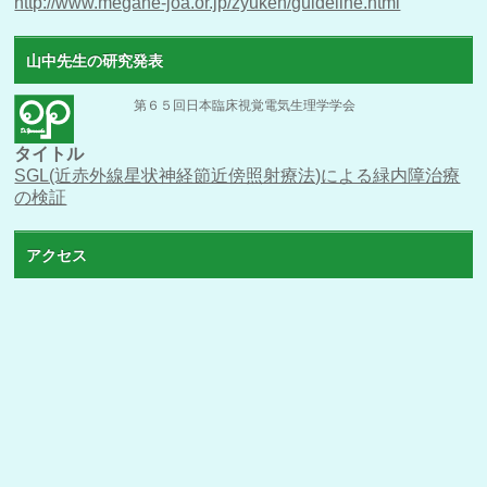
http://www.megane-joa.or.jp/zyuken/guideline.html
山中先生の研究発表
第６５回日本臨床視覚電気生理学学会
タイトル
SGL(近赤外線星状神経節近傍照射療法)による緑内障治療
の検証
アクセス