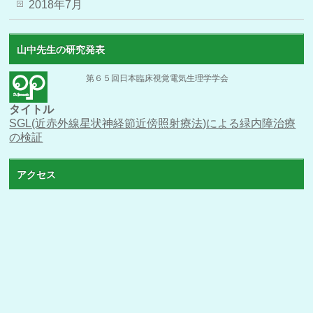
2018年7月
山中先生の研究発表
第６５回日本臨床視覚電気生理学学会
タイトル
SGL(近赤外線星状神経節近傍照射療法)による緑内障治療
の検証
アクセス