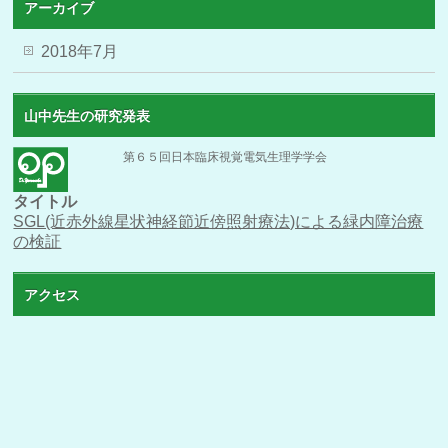
アーカイブ
2018年7月
山中先生の研究発表
第６５回日本臨床視覚電気生理学学会
タイトル
SGL(近赤外線星状神経節近傍照射療法)による緑内障治療
の検証
アクセス