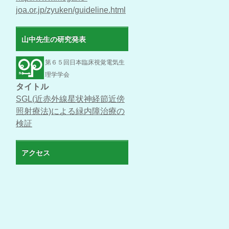
joa.or.jp/zyuken/guideline.html
山中先生の研究発表
第６５回日本臨床視覚電気生
理学学会
タイトル
SGL(近赤外線星状神経節近傍
照射療法)による緑内障治療の
検証
アクセス