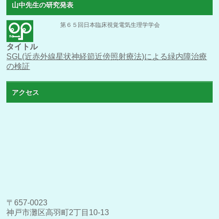
山中先生の研究発表
第６５回日本臨床視覚電気生理学学会
タイトル
SGL(近赤外線星状神経節近傍照射療法)による緑内障治療
の検証
アクセス
〒657-0023
神戸市灘区高羽町2丁目10-13