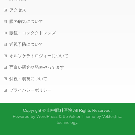
アクセス
眼の病気について
眼鏡・コンタクトレンズ
近視予防について
オルソケラトロジィーについて
面白い研究や発表やってます
斜視・弱視について
プライバシーポリシー
Copyright ©
山中眼科医院
All Rights Reserved.
Powered by
WordPress
&
BizVektor Theme
by
Vektor,Inc.
technology.