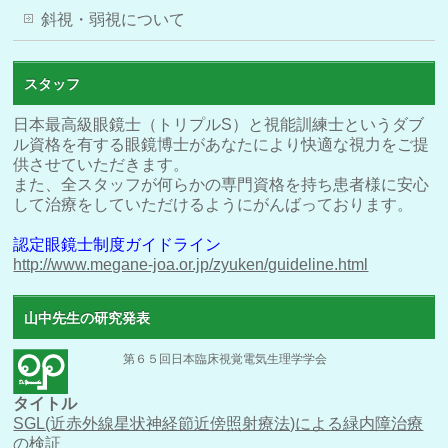
斜視・弱視について
スタッフ
日本最高級眼鏡士（トリプルS）と視能訓練士というダブ
ル資格を有する眼鏡博士があなたにより快適な視力をご提
供させていただきます。
また、全スタッフが何らかの専門資格を持ち患者様に安心
して治療をしていただけるようにがんばっております。
認定眼鏡士制度ガイドライン
http://www.megane-joa.or.jp/zyuken/guideline.html
山中先生の研究発表
第６５回日本臨床視覚電気生理学学会
タイトル
SGL(近赤外線星状神経節近傍照射療法)による緑内障治療
の検証